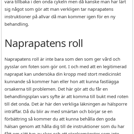
vara tillbaka i den onda cykeln men då kanske man har lärt
sig något som gör att man verkligen tar naprapatens
instruktioner på allvar då man kommer igen för en ny
behandling.
Naprapatens roll
Naprapatens roll är inte bara som den som ger vård och
pysslar om foten som gör ont. I och med att en legitimerad
naprapat kan undersöka din kropp med stort medicinskt
kunnande så kommer han eller hon att kunna fastlägga
orsakerna till problemen. Det här gör att du får en
behandlingsplan vars syfte är att komma till bukt med roten
till det onda. Det är här den verkliga läkningen av hälsporre
inträffar. Då du blir av med smärtan och börjar se en
förbättring så kommer du att kunna behålla den goda
hälsan genom att hålla dig till de instruktioner som du har
fått om rätt typ av skor och ett rörelsemönster som inte