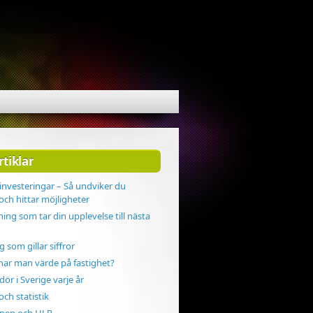
rtiklar
investeringar – Så undviker du
 och hittar möjligheter
ning som tar din upplevelse till nästa
g som gillar siffror
ar man värde på fastighet?
ör i Sverige varje år
och statistik