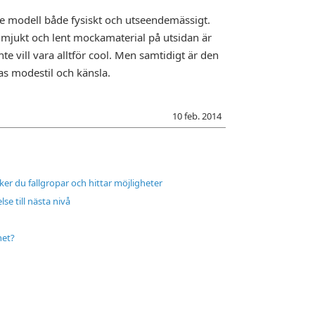
re modell både fysiskt och utseendemässigt.
jukt och lent mockamaterial på utsidan är
te vill vara alltför cool. Men samtidigt är den
nzas modestil och känsla.
10 feb. 2014
ker du fallgropar och hittar möjligheter
se till nästa nivå
het?