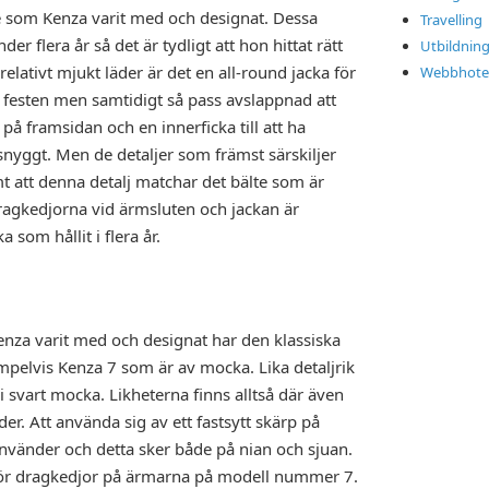
e som Kenza varit med och designat. Dessa
Travelling
er flera år så det är tydligt att hon hittat rätt
Utbildnin
relativt mjukt läder är det en all-round jacka för
Webbhotel
n till festen men samtidigt så pass avslappnad att
 på framsidan och en innerficka till att ha
snyggt. Men de detaljer som främst särskiljer
t att denna detalj matchar det bälte som är
 dragkedjorna vid ärmsluten och jackan är
 som hållit i flera år.
nza varit med och designat har den klassiska
mpelvis Kenza 7 som är av mocka. Lika detaljrik
 svart mocka. Likheterna finns alltså där även
der. Att använda sig av ett fastsytt skärp på
nvänder och detta sker både på nian och sjuan.
 för dragkedjor på ärmarna på modell nummer 7.