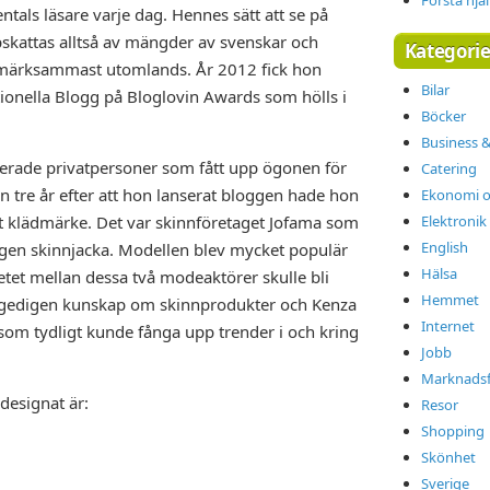
Första hjä
entals läsare varje dag. Hennes sätt att se på
skattas alltså av mängder av svenskar och
Kategorie
pmärksammast utomlands. År 2012 fick hon
Bilar
tionella Blogg på Bloglovin Awards som hölls i
Böcker
Business 
erade privatpersoner som fått upp ögonen för
Catering
 tre år efter att hon lanserat bloggen hade hon
Ekonomi o
tt klädmärke. Det var skinnföretaget Jofama som
Elektronik
English
egen skinnjacka. Modellen blev mycket populär
Hälsa
betet mellan dessa två modeaktörer skulle bli
Hemmet
 gedigen kunskap om skinnprodukter och Kenza
Internet
om tydligt kunde fånga upp trender i och kring
Jobb
Marknadsf
designat är:
Resor
Shopping
Skönhet
Sverige