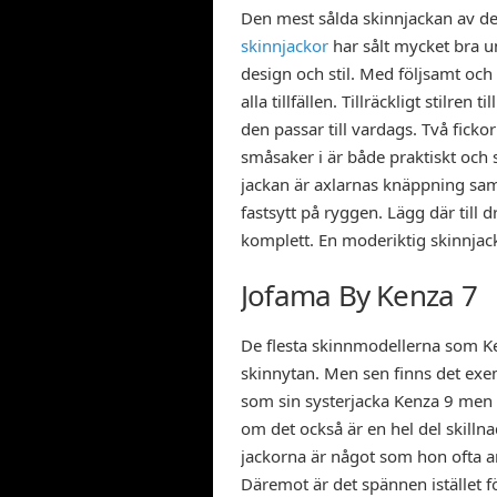
Den mest sålda skinnjackan av d
skinnjackor
har sålt mycket bra und
design och stil. Med följsamt och 
alla tillfällen. Tillräckligt stilre
den passar till vardags. Två fickor
småsaker i är både praktiskt och 
jackan är axlarnas knäppning sam
fastsytt på ryggen. Lägg där till
komplett. En moderiktig skinnjacka
Jofama By Kenza 7
De flesta skinnmodellerna som Ke
skinnytan. Men sen finns det exe
som sin systerjacka Kenza 9 men i
om det också är en hel del skillna
jackorna är något som hon ofta a
Däremot är det spännen istället