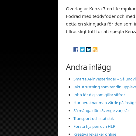
Överlag är Kenza 7 en lite mjuka
Fodrad med teddyfoder och med m
detta en skinnjacka för den som in
tillräckligt tuff för att spegla Ke
Andra inlägg
Smarta AI-investeringar – Så undvi
Jaktutrustning som tar din upplevel
Jobb för dig som gillar siffror
Hur beräknar man värde på fastig
Så många dör i Sverige varje år
Transport och statistik
Första hjälpen och HLR
Kreativa leksaker online