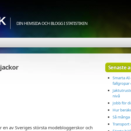
K
DIN HEMSIDA OCH BLOGG I STATISTIKEN
jackor
Senaste a
Smarta AI-
fallgropar
Jaktutrust
nivå
Jobb för di
Hur beräkn
Så många d
Transport 
r en av Sveriges största modebloggerskor och