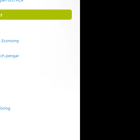
lpen och HLR
r
& Economy
ch pengar
öring